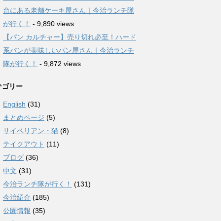
台にある老舗ケーキ屋さん｜今治ランチ隊
が行く！
- 9,890 views
【パン カルチャー】売り切れ必至！ハード
系パンが美味しいパン屋さん｜今治ランチ
隊が行く！
- 9,872 views
テゴリー
English
(31)
まとめページ
(5)
サイベリアン・猫
(8)
テイクアウト
(11)
ブログ
(36)
中文
(31)
今治ランチ隊が行く！
(131)
今治紹介
(185)
公園情報
(35)