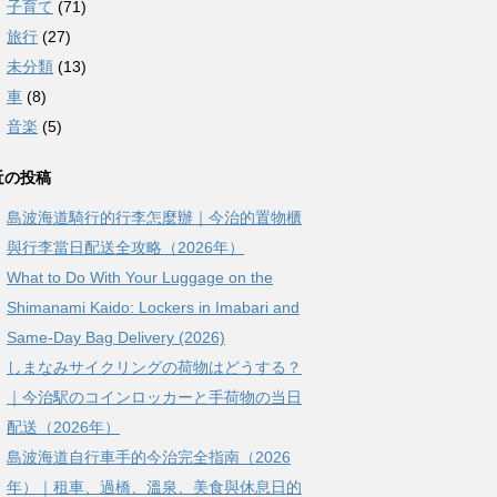
子育て
(71)
旅行
(27)
未分類
(13)
車
(8)
音楽
(5)
近の投稿
島波海道騎行的行李怎麼辦｜今治的置物櫃
與行李當日配送全攻略（2026年）
What to Do With Your Luggage on the
Shimanami Kaido: Lockers in Imabari and
Same-Day Bag Delivery (2026)
しまなみサイクリングの荷物はどうする？
｜今治駅のコインロッカーと手荷物の当日
配送（2026年）
島波海道自行車手的今治完全指南（2026
年）｜租車、過橋、溫泉、美食與休息日的