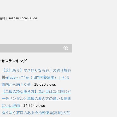
ri Local Guide
クセスランキング
【追記あり】マス釣りなら鈍川の釣り堀鈍
川villageへ(*^^)v（旧門岡養魚場）｜今治
市内から約４０分
- 18,620 views
【草履の粋な履き方】見た目はほぼ同じビ
ーチサンダルと草履の履き方の違い＆健康
にいい理由
- 14,924 views
ゆうゆう窓口のある今治郵便局(本局)の営