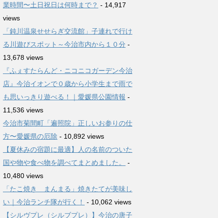
業時間〜土日祝日は何時まで？
- 14,917
views
「鈍川温泉せせらぎ交流館」子連れで行け
る川遊びスポット～今治市内から１０分
-
13,678 views
『ふぇすたらんど・ニコニコガーデン今治
店』今治イオンで０歳から小学生まで雨で
も思いっきり遊べる！｜愛媛県公園情報
-
11,536 views
今治市菊間町「遍照院」正しいお参りの仕
方〜愛媛県の厄除
- 10,892 views
【夏休みの宿題に最適】人の名前のついた
国や物や食べ物を調べてまとめました。
-
10,480 views
「たこ焼き まんまる」焼きたてが美味し
い｜今治ランチ隊が行く！
- 10,062 views
【シルヴプレ（シルブプレ）】今治の唐子