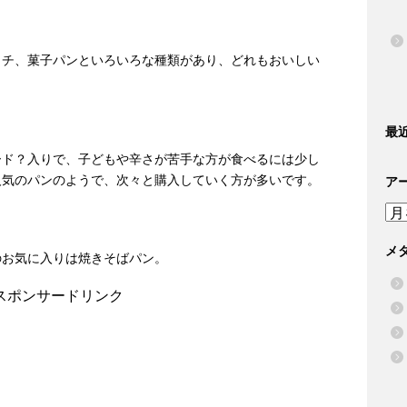
ッチ、菓子パンといろいろな種類があり、どれもおいしい
最
ード？入りで、子どもや辛さが苦手な方が食べるには少し
人気のパンのようで、次々と購入していく方が多いです。
ア
ア
ー
カ
メ
のお気に入りは焼きそばパン。
イ
ブ
スポンサードリンク