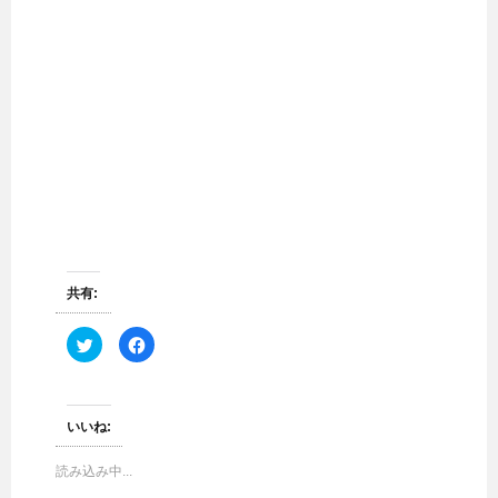
共有:
ク
F
リ
a
ッ
c
ク
e
し
b
て
o
T
o
いいね:
w
k
i
で
t
共
読み込み中...
t
有
e
す