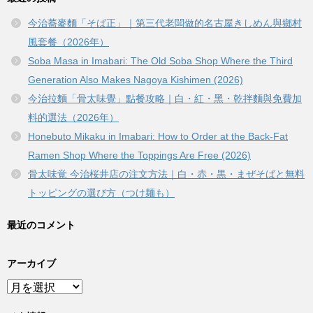
今治蕎麥麵「そば正」｜第三代老闆做的名古屋きしめん與鄉村
風套餐（2026年）
Soba Masa in Imabari: The Old Soba Shop Where the Third
Generation Also Makes Nagoya Kishimen (2026)
今治拉麵「骨太味覺」點餐攻略｜白・紅・黑・乾拌麵與免費加
料的選法（2026年）
Honebuto Mikaku in Imabari: How to Order at the Back-Fat
Ramen Shop Where the Toppings Are Free (2026)
骨太味覚 今治桜井店の注文方法｜白・赤・黒・まぜそばと無料
トッピングの選び方（つけ麺も）
最近のコメント
アーカイブ
ア
ー