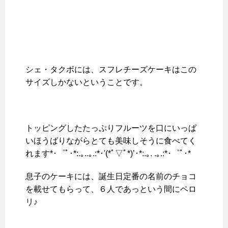
シェ・タクボには、スフレチーズケーキはこの
サイズしかないということです。
トッピングしたたっぷりフルーツを口にいっぱ
いほうばりながらとても美味しそうに食べてく
れます*･゜ﾟ･*:.｡..｡.:*･'(*ﾟ▽ﾟ*)’･*:.｡. .｡.:*･゜ﾟ･*
息子のケーキには、誕生日定番の名前のチョコ
を載せてもらって、６人であっという間にペロ
リ♪