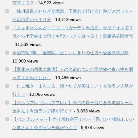
何時まで？
- 14,923 views
「鈍川温泉せせらぎ交流館」子連れで行ける川遊びスポット～
今治市内から１０分
- 13,719 views
『ふぇすたらんど・ニコニコガーデン今治店』今治イオンで０
歳から小学生まで雨でも思いっきり遊べる！｜愛媛県公園情報
- 11,539 views
今治市菊間町「遍照院」正しいお参りの仕方〜愛媛県の厄除
-
10,900 views
【夏休みの宿題に最適】人の名前のついた国や物や食べ物を調
べてまとめました。
- 10,486 views
「たこ焼き まんまる」焼きたてが美味しい｜今治ランチ隊が
行く！
- 10,066 views
【シルヴプレ（シルブプレ）】今治の唐子台にある老舗ケーキ
屋さん｜今治ランチ隊が行く！
- 9,898 views
【パン カルチャー】売り切れ必至！ハード系パンが美味しいパ
ン屋さん｜今治ランチ隊が行く！
- 9,878 views