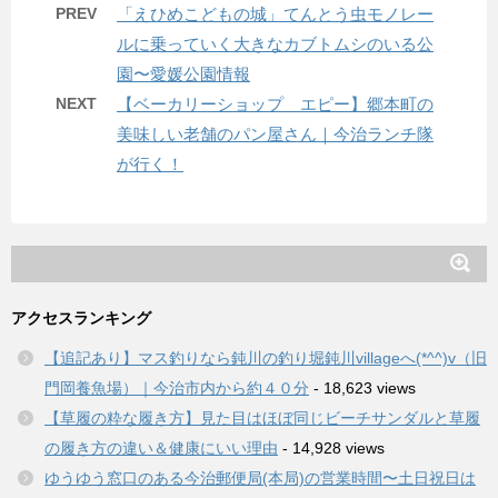
PREV
「えひめこどもの城」てんとう虫モノレー
ルに乗っていく大きなカブトムシのいる公
園〜愛媛公園情報
NEXT
【ベーカリーショップ エピー】郷本町の
美味しい老舗のパン屋さん｜今治ランチ隊
が行く！
アクセスランキング
【追記あり】マス釣りなら鈍川の釣り堀鈍川villageへ(*^^)v（旧
門岡養魚場）｜今治市内から約４０分
- 18,623 views
【草履の粋な履き方】見た目はほぼ同じビーチサンダルと草履
の履き方の違い＆健康にいい理由
- 14,928 views
ゆうゆう窓口のある今治郵便局(本局)の営業時間〜土日祝日は