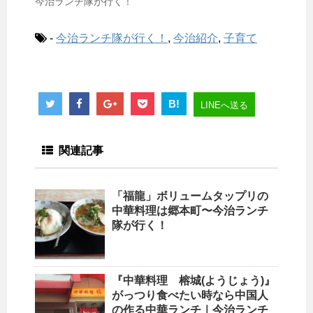
今治ランチ隊が行く！
-
今治ランチ隊が行く！
,
今治紹介
,
子育て
B!
LINEへ送る
関連記事
「福龍」ボリュームタップリの
中華料理は郷本町〜今治ランチ
隊が行く！
『中華料理 榕城(ようじょう)』
がっつり食べたい時なら中国人
の作る中華ランチ｜今治ランチ