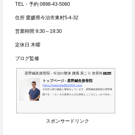
TEL・予約 0898-43-5060
住所 愛媛県今治市東村5-4-32
営業時間 9:30～19:30
定休日 木曜
ブログ監修
星野鍼灸接骨院 - 今治の整体 腰痛 肩こり 坐骨神経痛
1 Post
トップページ - 星野鍼灸接骨院
https://www.starlife2004.com
今治市上徳で鍼灸と整体をしています、星野鍼灸接骨院の星野泰
隆です。一人一人の患者さんのお身体とこころにしっかり向かい
合うため完全予約制をとっております。日常的な腰痛や肩こりだ
けでなく、スポーツを行う方はもちろん、部活動に励む学生さん
などご相談いただければ幸いです。
スポンサードリンク