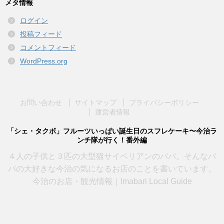
カ
メタ情報
イ
ログイン
ブ
投稿フィード
コメントフィード
WordPress.org
お問い合わせ
サイトマップ
プライバシーポリシー
運営者情報
「シェ・タクボ」フルーツいっぱい誕生日のスフレケーキ〜今治ラ
ンチ隊が行く！番外編
４人の子供と３匹の大型猫サイベリアンのパパ。そんなパ
パの大好きな今治の気になるお店のことを書いています。
今治のお店・観光情報｜Imabari Local Guide
Copyright© 大好きな今治のお店を集めてみました , 2026 All Rights Reserved.