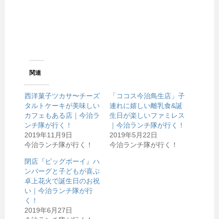
r
る
で
に
共
は
有
ク
(
リ
新
ッ
し
ク
い
し
ウ
て
ィ
く
ン
だ
ド
さ
ウ
い
関連
で
(
開
新
き
し
西洋菓子ツカサ〜チーズ
ま
い
「ココス今治鳥生店」子
す
ウ
タルトケーキが美味しい
連れに嬉しい離乳食&誕
)
ィ
ン
カフェもある店｜今治ラ
生日が楽しいファミレス
ド
ンチ隊が行く！
ウ
｜今治ランチ隊が行く！
で
2019年11月9日
2019年5月22日
開
き
今治ランチ隊が行く！
今治ランチ隊が行く！
ま
す
)
閉店『ビッグボーイ』ハ
ンバーグと子どもが喜ぶ
卓上花火で誕生日のお祝
い｜今治ランチ隊が行
く！
2019年6月27日