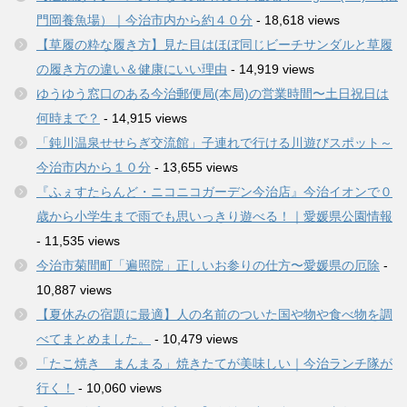
門岡養魚場）｜今治市内から約４０分
- 18,618 views
【草履の粋な履き方】見た目はほぼ同じビーチサンダルと草履
の履き方の違い＆健康にいい理由
- 14,919 views
ゆうゆう窓口のある今治郵便局(本局)の営業時間〜土日祝日は
何時まで？
- 14,915 views
「鈍川温泉せせらぎ交流館」子連れで行ける川遊びスポット～
今治市内から１０分
- 13,655 views
『ふぇすたらんど・ニコニコガーデン今治店』今治イオンで０
歳から小学生まで雨でも思いっきり遊べる！｜愛媛県公園情報
- 11,535 views
今治市菊間町「遍照院」正しいお参りの仕方〜愛媛県の厄除
-
10,887 views
【夏休みの宿題に最適】人の名前のついた国や物や食べ物を調
べてまとめました。
- 10,479 views
「たこ焼き まんまる」焼きたてが美味しい｜今治ランチ隊が
行く！
- 10,060 views