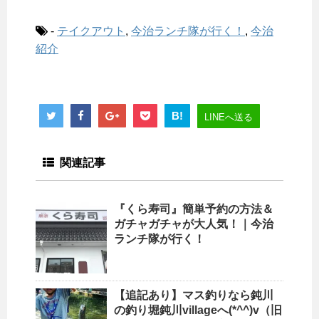
-
テイクアウト
,
今治ランチ隊が行く！
,
今治
紹介
B!
LINEへ送る
関連記事
『くら寿司』簡単予約の方法＆
ガチャガチャが大人気！｜今治
ランチ隊が行く！
【追記あり】マス釣りなら鈍川
の釣り堀鈍川villageへ(*^^)v（旧