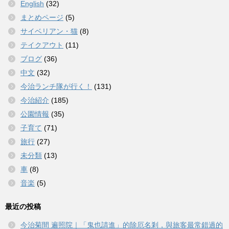
English
(32)
まとめページ
(5)
サイベリアン・猫
(8)
テイクアウト
(11)
ブログ
(36)
中文
(32)
今治ランチ隊が行く！
(131)
今治紹介
(185)
公園情報
(35)
子育て
(71)
旅行
(27)
未分類
(13)
車
(8)
音楽
(5)
最近の投稿
今治菊間 遍照院｜「鬼也請進」的除厄名剎，與旅客最常錯過的