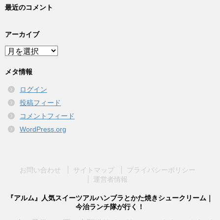
最近のコメント
アーカイブ
ア
ー
カ
メタ情報
イ
ログイン
ブ
投稿フィード
コメントフィード
WordPress.org
お問い合わせ
サイトマップ
プライバシーポリシー
運営者情報
『アルム』人気スイーツアルハンブラとかた焼きシュークリーム｜
今治ランチ隊が行く！