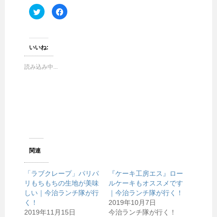
ク
F
リ
a
ッ
c
ク
e
し
b
て
o
T
o
いいね:
w
k
i
で
t
共
読み込み中...
t
有
e
す
r
る
で
に
共
は
有
ク
(
リ
新
ッ
し
ク
い
し
ウ
て
ィ
く
ン
だ
ド
さ
ウ
い
関連
で
(
開
新
き
し
「ラブクレープ」パリパ
ま
い
『ケーキ工房エス』ロー
す
ウ
リもちもちの生地が美味
ルケーキもオススメです
)
ィ
ン
しい｜今治ランチ隊が行
｜今治ランチ隊が行く！
ド
く！
ウ
2019年10月7日
で
2019年11月15日
今治ランチ隊が行く！
開