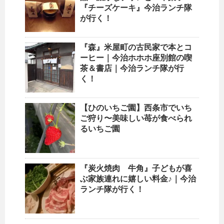
『チーズケーキ』今治ランチ隊
が行く！
『森』米屋町の古民家で本とコ
ーヒー｜今治ホホホ座別館の喫
茶＆書店｜今治ランチ隊が行
く！
【ひのいちご園】西条市でいち
ご狩り〜美味しい苺が食べられ
るいちご園
『炭火焼肉 牛角』子どもが喜
ぶ家族連れに嬉しい料金♪｜今治
ランチ隊が行く！