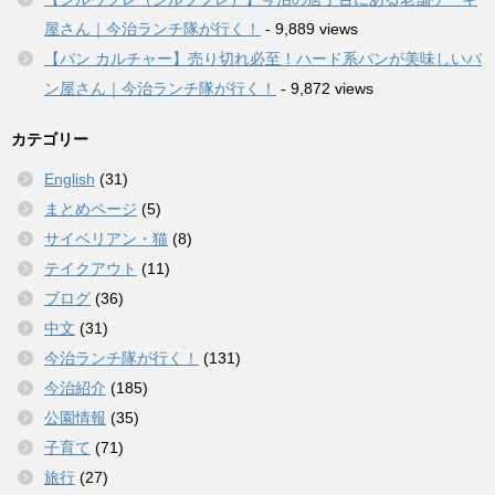
屋さん｜今治ランチ隊が行く！
- 9,889 views
【パン カルチャー】売り切れ必至！ハード系パンが美味しいパ
ン屋さん｜今治ランチ隊が行く！
- 9,872 views
カテゴリー
English
(31)
まとめページ
(5)
サイベリアン・猫
(8)
テイクアウト
(11)
ブログ
(36)
中文
(31)
今治ランチ隊が行く！
(131)
今治紹介
(185)
公園情報
(35)
子育て
(71)
旅行
(27)