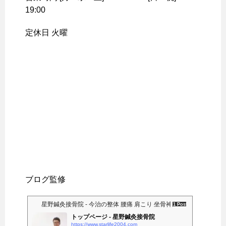
19:00
定休日 火曜
ブログ監修
星野鍼灸接骨院 - 今治の整体 腰痛 肩こり 坐骨神経痛
1 Post
トップページ - 星野鍼灸接骨院
https://www.starlife2004.com