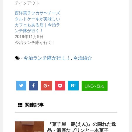
き
テイクアウト
ま
す
)
西洋菓子ツカサ〜チーズ
タルトケーキが美味しい
カフェもある店｜今治ラ
ンチ隊が行く！
2019年11月9日
今治ランチ隊が行く！
-
今治ランチ隊が行く！
,
今治紹介
B!
LINEへ送る
関連記事
『菓子屋 艶(えん)』の隠れた逸
品・濃厚なプリンと一本菓子