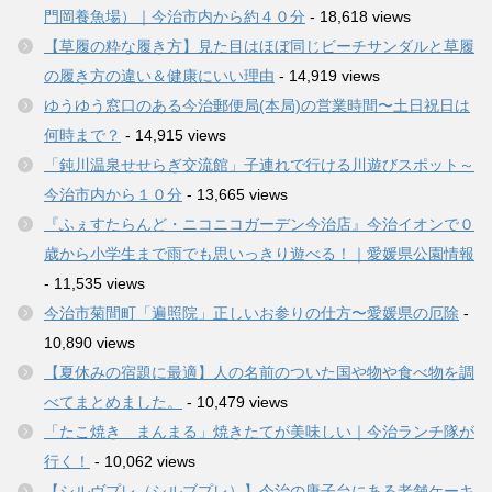
門岡養魚場）｜今治市内から約４０分
- 18,618 views
【草履の粋な履き方】見た目はほぼ同じビーチサンダルと草履
の履き方の違い＆健康にいい理由
- 14,919 views
ゆうゆう窓口のある今治郵便局(本局)の営業時間〜土日祝日は
何時まで？
- 14,915 views
「鈍川温泉せせらぎ交流館」子連れで行ける川遊びスポット～
今治市内から１０分
- 13,665 views
『ふぇすたらんど・ニコニコガーデン今治店』今治イオンで０
歳から小学生まで雨でも思いっきり遊べる！｜愛媛県公園情報
- 11,535 views
今治市菊間町「遍照院」正しいお参りの仕方〜愛媛県の厄除
-
10,890 views
【夏休みの宿題に最適】人の名前のついた国や物や食べ物を調
べてまとめました。
- 10,479 views
「たこ焼き まんまる」焼きたてが美味しい｜今治ランチ隊が
行く！
- 10,062 views
【シルヴプレ（シルブプレ）】今治の唐子台にある老舗ケーキ