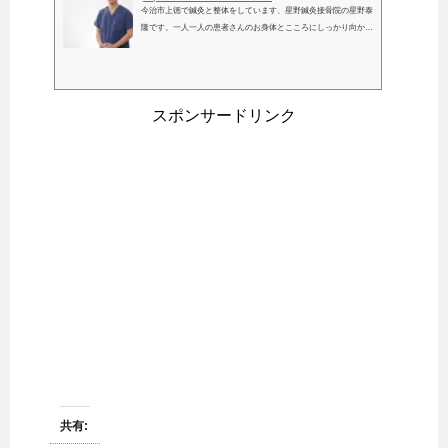
今治市上徳で鍼灸と整体をしています、星野鍼灸接骨院の星野泰
隆です。一人一人の患者さんのお身体とこころにしっかり向かい
合うため完全予約制をとっております。日常的な腰痛や肩こりだ
けでなく、スポーツを行う方はもちろん、部活動に励む学生さん
などご相談いただければ幸いです。
スポンサードリンク
共有: