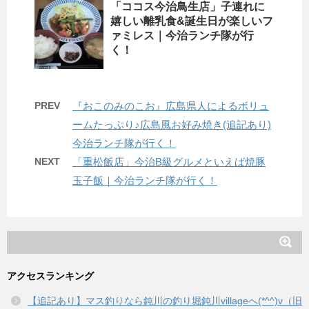
「ココス今治鳥生店」子連れに
嬉しい離乳食&誕生日が楽しいフ
ァミレス｜今治ランチ隊が行
く！
PREV
『おこのみのこお』広島県人によるボリュ
ームたっぷり♪広島風お好み焼き(追記あり)
今治ランチ隊が行く！
NEXT
「重松飯店」今治B級グルメといえば焼豚
玉子飯｜今治ランチ隊が行く！
アクセスランキング
【追記あり】マス釣りなら鈍川の釣り堀鈍川villageへ(*^^)v（旧